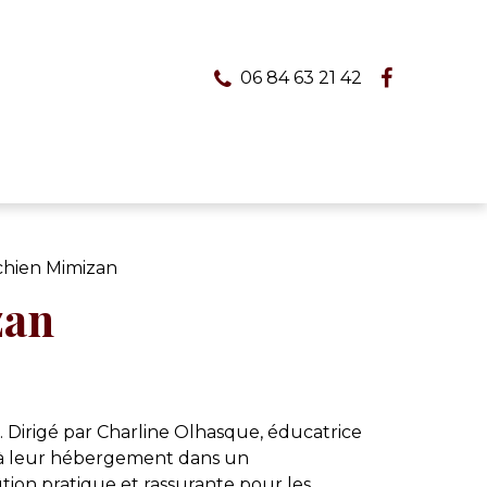
06 84 63 21 42
chien Mimizan
zan
 Dirigé par Charline Olhasque, éducatrice
t à leur hébergement dans un
tion pratique et rassurante pour les